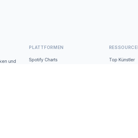
PLATTFORMEN
RESSOURCE
Spotify Charts
Top Künstler
iken und
 täglich
YouTube Charts
Alle Länder
Trends
Über uns
Kontakt
 2026 MusicMetrics. All data sourced from publicly available platform