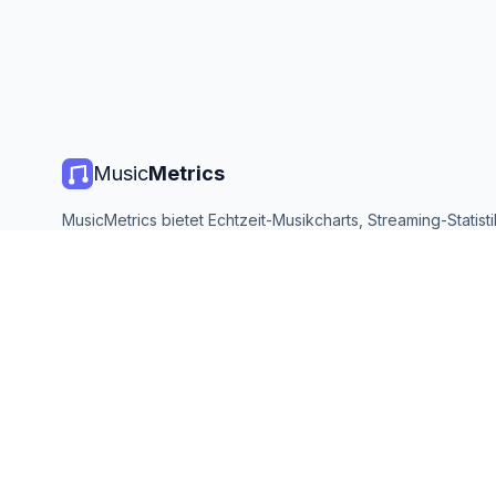
Music
Metrics
MusicMetrics bietet Echtzeit-Musikcharts, Streaming-Statist
Analysen von allen großen Plattformen. Kostenlos, offen und
aktualisiert.
©