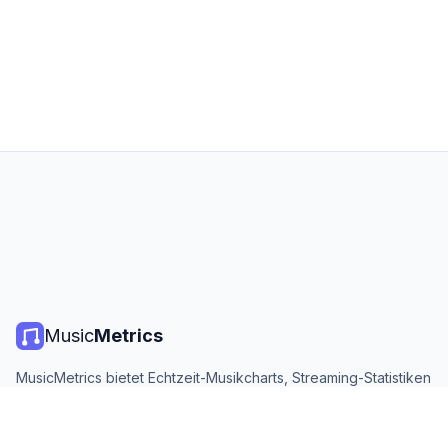
Music
Metrics
MusicMetrics bietet Echtzeit-Musikcharts, Streaming-Statistiken
und Analysen von allen großen Plattformen. Kostenlos, offen
und täglich aktualisiert.