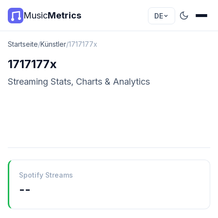
Music
Metrics
DE
Startseite
/
Künstler
/
1717177x
1717177x
Streaming Stats, Charts & Analytics
Spotify Streams
--