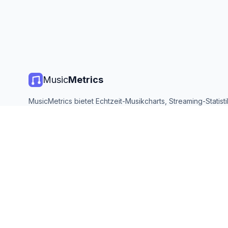
Music
Metrics
MusicMetrics bietet Echtzeit-Musikcharts, Streaming-Statist
Analysen von allen großen Plattformen. Kostenlos, offen und
aktualisiert.
©