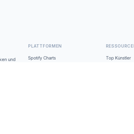
PLATTFORMEN
RESSOURCE
Spotify Charts
Top Künstler
iken und
 täglich
YouTube Charts
Alle Länder
Trends
Über uns
Kontakt
 2026 MusicMetrics. All data sourced from publicly available platform