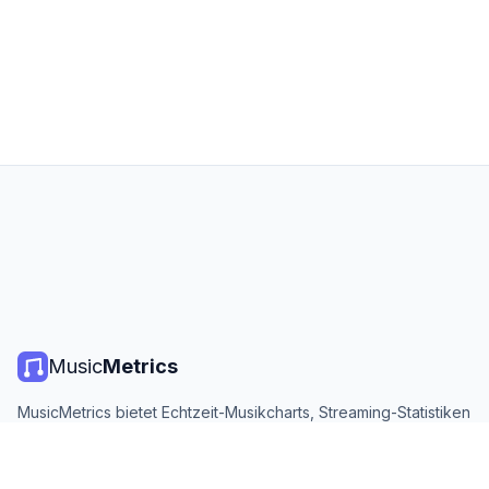
Music
Metrics
MusicMetrics bietet Echtzeit-Musikcharts, Streaming-Statistiken
und Analysen von allen großen Plattformen. Kostenlos, offen
und täglich aktualisiert.