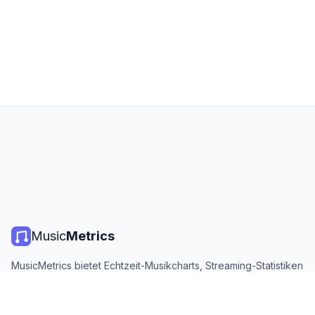
Music
Metrics
MusicMetrics bietet Echtzeit-Musikcharts, Streaming-Statistiken
und Analysen von allen großen Plattformen. Kostenlos, offen
und täglich aktualisiert.