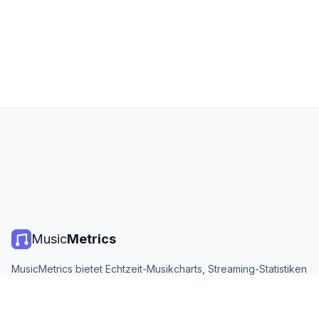
Music
Metrics
MusicMetrics bietet Echtzeit-Musikcharts, Streaming-Statistiken
und Analysen von allen großen Plattformen. Kostenlos, offen
und täglich aktualisiert.