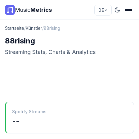
Music
Metrics
DE
Startseite
/
Künstler
/
88rising
88rising
Streaming Stats, Charts & Analytics
Spotify Streams
--