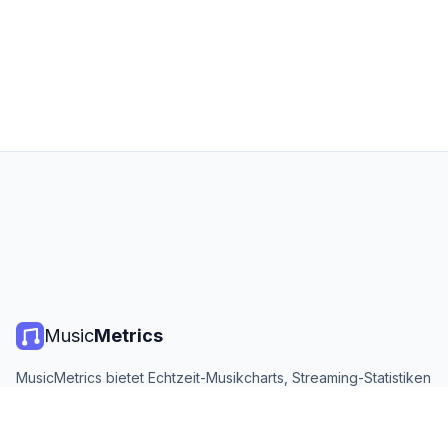
Music
Metrics
MusicMetrics bietet Echtzeit-Musikcharts, Streaming-Statistiken
und Analysen von allen großen Plattformen. Kostenlos, offen
und täglich aktualisiert.