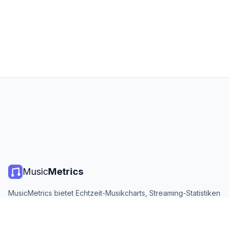
Music
Metrics
MusicMetrics bietet Echtzeit-Musikcharts, Streaming-Statistiken
und Analysen von allen großen Plattformen. Kostenlos, offen
und täglich aktualisiert.