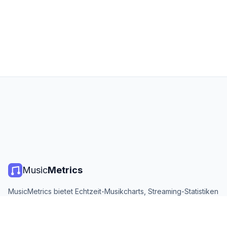
Music
Metrics
MusicMetrics bietet Echtzeit-Musikcharts, Streaming-Statistiken
und Analysen von allen großen Plattformen. Kostenlos, offen
und täglich aktualisiert.