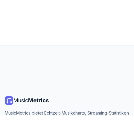
Music
Metrics
MusicMetrics bietet Echtzeit-Musikcharts, Streaming-Statistiken
und Analysen von allen großen Plattformen. Kostenlos, offen
und täglich aktualisiert.