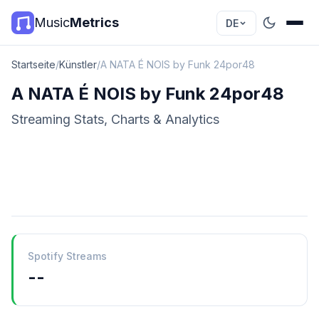
Music
Metrics
DE
Startseite
/
Künstler
/
A NATA É NOIS by Funk 24por48
A NATA É NOIS by Funk 24por48
Streaming Stats, Charts & Analytics
Spotify Streams
--