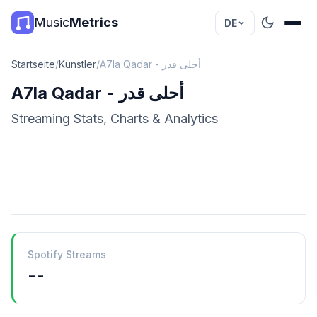
Music
Metrics
DE
Startseite
/
Künstler
/
A7la Qadar - أحلى قدر
A7la Qadar - أحلى قدر
Streaming Stats, Charts & Analytics
Spotify Streams
--