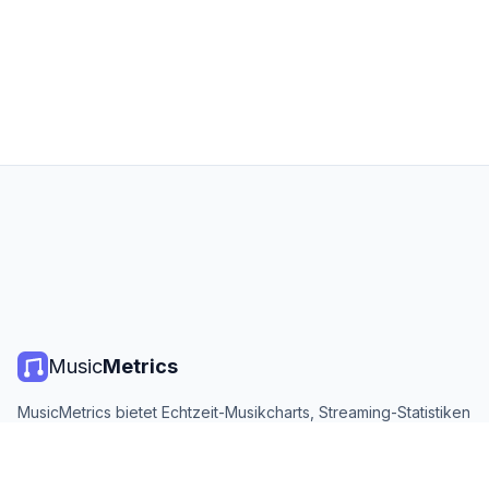
Music
Metrics
MusicMetrics bietet Echtzeit-Musikcharts, Streaming-Statistiken
und Analysen von allen großen Plattformen. Kostenlos, offen
und täglich aktualisiert.