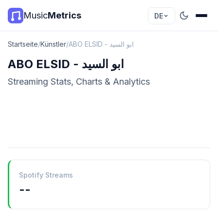
Music
Metrics
DE
Startseite
/
Künstler
/
ABO ELSID - ابو السيد
ABO ELSID - ابو السيد
Streaming Stats, Charts & Analytics
Spotify Streams
--