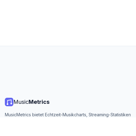
Music
Metrics
MusicMetrics bietet Echtzeit-Musikcharts, Streaming-Statistiken
und Analysen von allen großen Plattformen. Kostenlos, offen
und täglich aktualisiert.