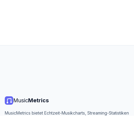
Music
Metrics
MusicMetrics bietet Echtzeit-Musikcharts, Streaming-Statistiken
und Analysen von allen großen Plattformen. Kostenlos, offen
und täglich aktualisiert.