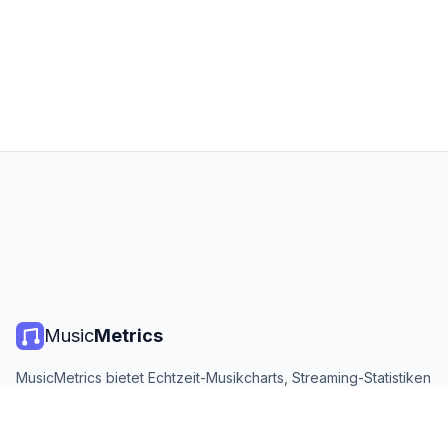
Music
Metrics
MusicMetrics bietet Echtzeit-Musikcharts, Streaming-Statistiken
und Analysen von allen großen Plattformen. Kostenlos, offen
und täglich aktualisiert.