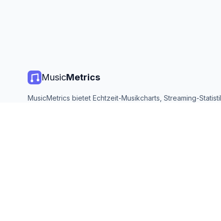
Music
Metrics
MusicMetrics bietet Echtzeit-Musikcharts, Streaming-Statist
Analysen von allen großen Plattformen. Kostenlos, offen und
aktualisiert.
©