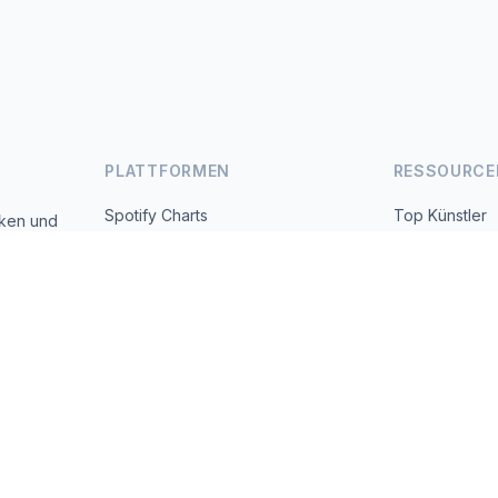
PLATTFORMEN
RESSOURCE
Spotify Charts
Top Künstler
iken und
 täglich
YouTube Charts
Alle Länder
Trends
Über uns
Kontakt
 2026 MusicMetrics. All data sourced from publicly available platform