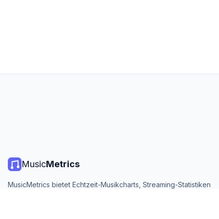
Music
Metrics
MusicMetrics bietet Echtzeit-Musikcharts, Streaming-Statistiken
und Analysen von allen großen Plattformen. Kostenlos, offen
und täglich aktualisiert.