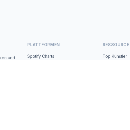
PLATTFORMEN
RESSOURCE
Spotify Charts
Top Künstler
iken und
 täglich
YouTube Charts
Alle Länder
Trends
Über uns
Kontakt
 2026 MusicMetrics. All data sourced from publicly available platform