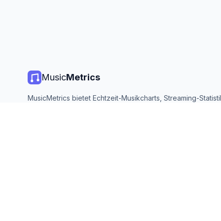
Music
Metrics
MusicMetrics bietet Echtzeit-Musikcharts, Streaming-Statist
Analysen von allen großen Plattformen. Kostenlos, offen und
aktualisiert.
©