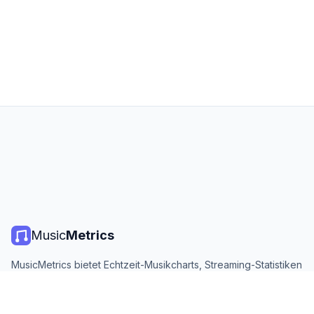
Music
Metrics
MusicMetrics bietet Echtzeit-Musikcharts, Streaming-Statistiken
und Analysen von allen großen Plattformen. Kostenlos, offen
und täglich aktualisiert.