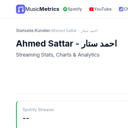
Music
Metrics
Spotify
YouTube
C
Startseite
/
Künstler
/
Ahmed Sattar - احمد ستار
Ahmed Sattar - احمد ستار
Streaming Stats, Charts & Analytics
Spotify Streams
--