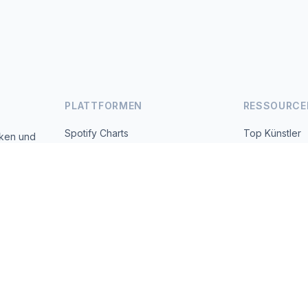
PLATTFORMEN
RESSOURCE
Spotify Charts
Top Künstler
iken und
 täglich
YouTube Charts
Alle Länder
Trends
Über uns
Kontakt
 2026 MusicMetrics. All data sourced from publicly available platform