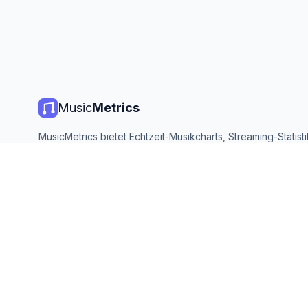
Music
Metrics
MusicMetrics bietet Echtzeit-Musikcharts, Streaming-Statist
Analysen von allen großen Plattformen. Kostenlos, offen und
aktualisiert.
©