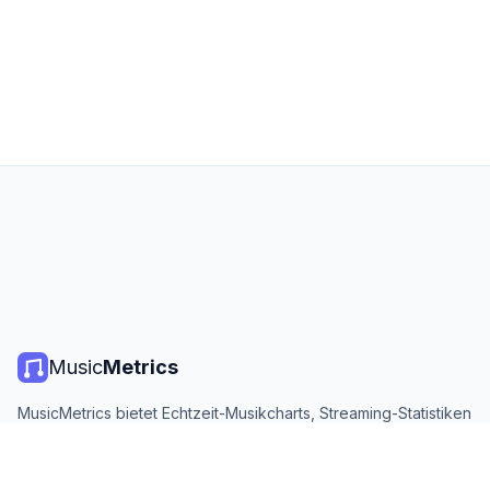
Music
Metrics
MusicMetrics bietet Echtzeit-Musikcharts, Streaming-Statistiken
und Analysen von allen großen Plattformen. Kostenlos, offen
und täglich aktualisiert.