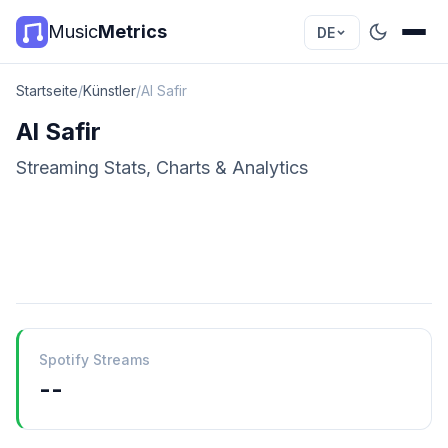
Music
Metrics
DE
Startseite
/
Künstler
/
Al Safir
Al Safir
Streaming Stats, Charts & Analytics
Spotify Streams
--