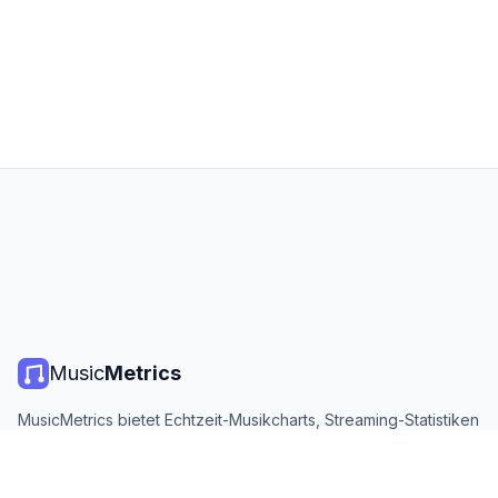
Music
Metrics
MusicMetrics bietet Echtzeit-Musikcharts, Streaming-Statistiken
und Analysen von allen großen Plattformen. Kostenlos, offen
und täglich aktualisiert.