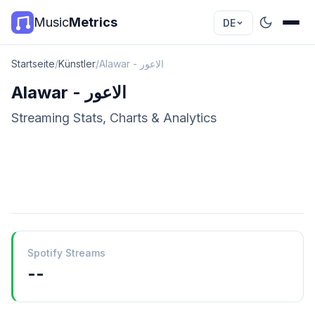
Music
Metrics
DE
Startseite
/
Künstler
/
Alawar - الاعور
Alawar - الاعور
Streaming Stats, Charts & Analytics
Spotify Streams
--