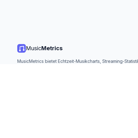
Music
Metrics
MusicMetrics bietet Echtzeit-Musikcharts, Streaming-Statist
Analysen von allen großen Plattformen. Kostenlos, offen und
aktualisiert.
©