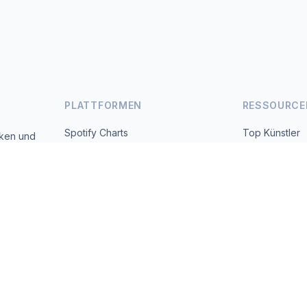
PLATTFORMEN
RESSOURCE
Spotify Charts
Top Künstler
iken und
 täglich
YouTube Charts
Alle Länder
Trends
Über uns
Kontakt
 2026 MusicMetrics. All data sourced from publicly available platform