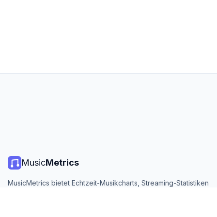
Music
Metrics
MusicMetrics bietet Echtzeit-Musikcharts, Streaming-Statistiken
und Analysen von allen großen Plattformen. Kostenlos, offen
und täglich aktualisiert.