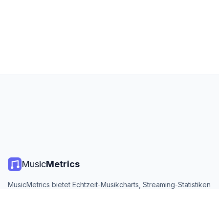
Music
Metrics
MusicMetrics bietet Echtzeit-Musikcharts, Streaming-Statistiken
und Analysen von allen großen Plattformen. Kostenlos, offen
und täglich aktualisiert.