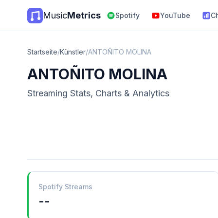
Music
Metrics
Spotify
YouTube
C
Startseite
/
Künstler
/
ANTOÑITO MOLINA
ANTOÑITO MOLINA
Streaming Stats, Charts & Analytics
Spotify Streams
--