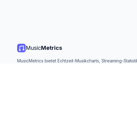
Music
Metrics
MusicMetrics bietet Echtzeit-Musikcharts, Streaming-Statist
Analysen von allen großen Plattformen. Kostenlos, offen und
aktualisiert.
©