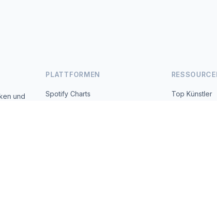
PLATTFORMEN
RESSOURCE
Spotify Charts
Top Künstler
iken und
 täglich
YouTube Charts
Alle Länder
Trends
Über uns
Kontakt
 2026 MusicMetrics. All data sourced from publicly available platform