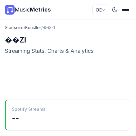
Music
Metrics
DE
Startseite
/
Künstler
/
��ZI
��ZI
Streaming Stats, Charts & Analytics
Spotify Streams
--