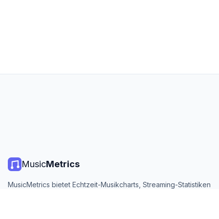
Music
Metrics
MusicMetrics bietet Echtzeit-Musikcharts, Streaming-Statistiken
und Analysen von allen großen Plattformen. Kostenlos, offen
und täglich aktualisiert.