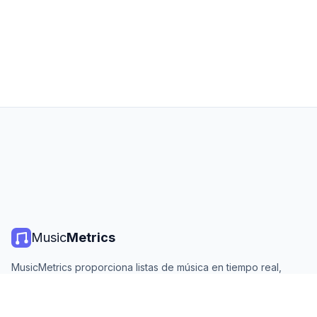
Music
Metrics
MusicMetrics proporciona listas de música en tiempo real,
estadísticas de streaming y análisis de todas las plataformas
principales. Gratis, abierto y actualizado diariamente.