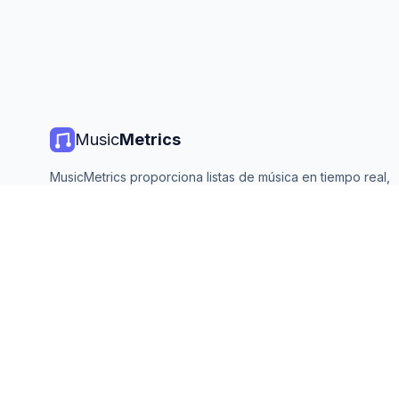
Music
Metrics
MusicMetrics proporciona listas de música en tiempo real,
estadísticas de streaming y análisis de todas las plataforma
principales. Gratis, abierto y actualizado diariamente.
©