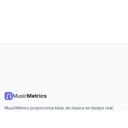
Music
Metrics
MusicMetrics proporciona listas de música en tiempo real,
estadísticas de streaming y análisis de todas las plataformas
principales. Gratis, abierto y actualizado diariamente.