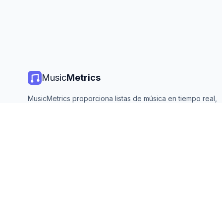
Music
Metrics
MusicMetrics proporciona listas de música en tiempo real,
estadísticas de streaming y análisis de todas las plataforma
principales. Gratis, abierto y actualizado diariamente.
©