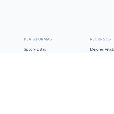
PLATAFORMAS
RECURSOS
Spotify Listas
Mejores Artist
s
YouTube Listas
Todos los Paí
Tendencias
Acerca de
Contacto
 2026 MusicMetrics. All data sourced from publicly available platform