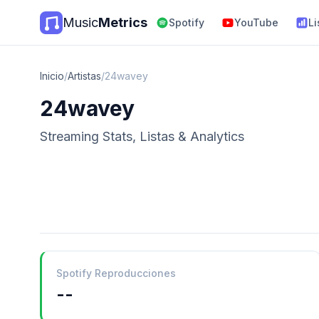
Music
Metrics
Spotify
YouTube
Li
Inicio
/
Artistas
/
24wavey
24wavey
Streaming Stats, Listas & Analytics
Spotify Reproducciones
--