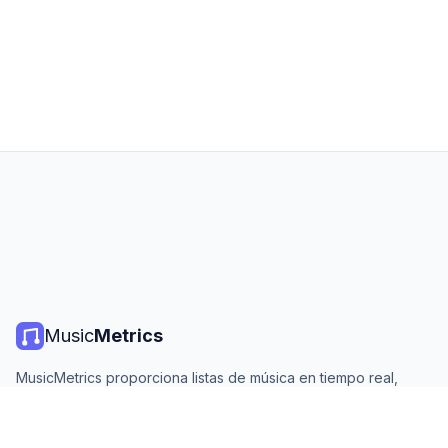
Music
Metrics
MusicMetrics proporciona listas de música en tiempo real,
estadísticas de streaming y análisis de todas las plataformas
principales. Gratis, abierto y actualizado diariamente.