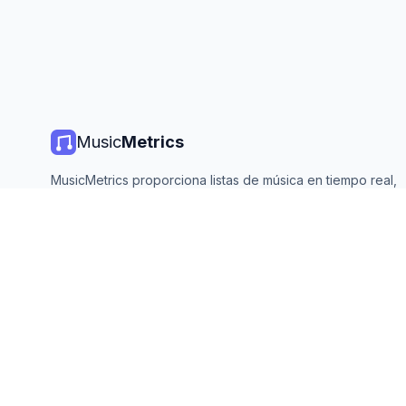
Music
Metrics
MusicMetrics proporciona listas de música en tiempo real,
estadísticas de streaming y análisis de todas las plataforma
principales. Gratis, abierto y actualizado diariamente.
©