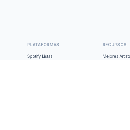
PLATAFORMAS
RECURSOS
Spotify Listas
Mejores Artist
s
YouTube Listas
Todos los Paí
Tendencias
Acerca de
Contacto
 2026 MusicMetrics. All data sourced from publicly available platform