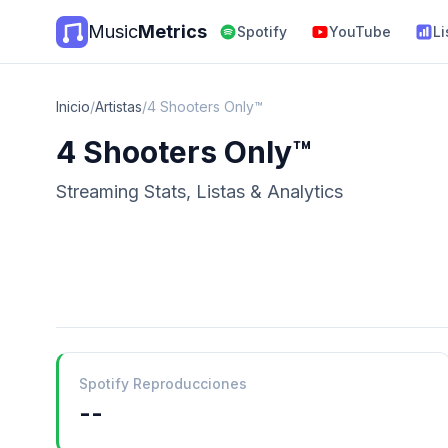
Music
Metrics
Spotify
YouTube
Li
Inicio
/
Artistas
/
4 Shooters Only™
4 Shooters Only™
Streaming Stats, Listas & Analytics
Spotify Reproducciones
--