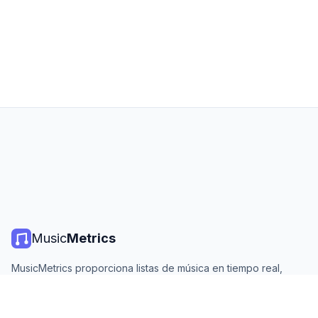
Music
Metrics
MusicMetrics proporciona listas de música en tiempo real,
estadísticas de streaming y análisis de todas las plataformas
principales. Gratis, abierto y actualizado diariamente.