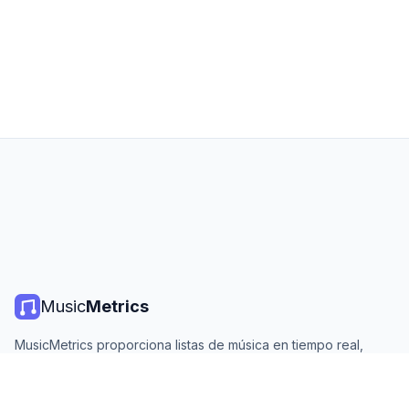
Music
Metrics
MusicMetrics proporciona listas de música en tiempo real,
estadísticas de streaming y análisis de todas las plataformas
principales. Gratis, abierto y actualizado diariamente.