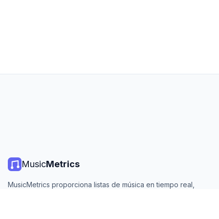
Music
Metrics
MusicMetrics proporciona listas de música en tiempo real,
estadísticas de streaming y análisis de todas las plataformas
principales. Gratis, abierto y actualizado diariamente.