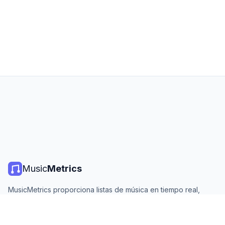
Music
Metrics
MusicMetrics proporciona listas de música en tiempo real,
estadísticas de streaming y análisis de todas las plataformas
principales. Gratis, abierto y actualizado diariamente.