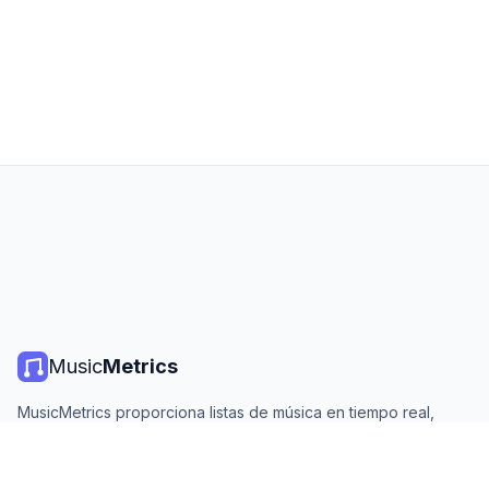
Music
Metrics
MusicMetrics proporciona listas de música en tiempo real,
estadísticas de streaming y análisis de todas las plataformas
principales. Gratis, abierto y actualizado diariamente.