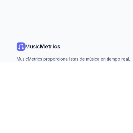
Music
Metrics
MusicMetrics proporciona listas de música en tiempo real,
estadísticas de streaming y análisis de todas las plataforma
principales. Gratis, abierto y actualizado diariamente.
©