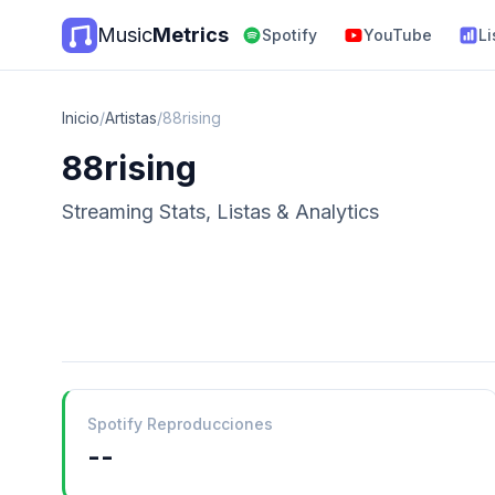
Music
Metrics
Spotify
YouTube
Li
Inicio
/
Artistas
/
88rising
88rising
Streaming Stats, Listas & Analytics
Spotify Reproducciones
--