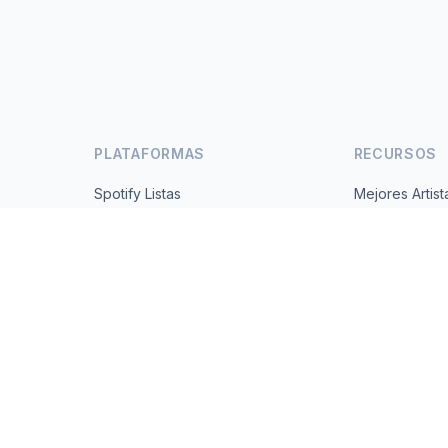
PLATAFORMAS
RECURSOS
Spotify Listas
Mejores Artist
s
YouTube Listas
Todos los Paí
Tendencias
Acerca de
Contacto
 2026 MusicMetrics. All data sourced from publicly available platform