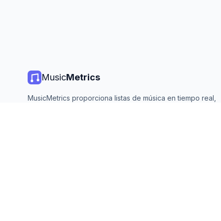
Music
Metrics
MusicMetrics proporciona listas de música en tiempo real,
estadísticas de streaming y análisis de todas las plataforma
principales. Gratis, abierto y actualizado diariamente.
©