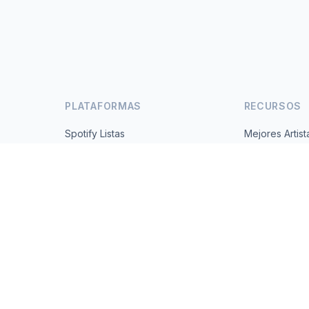
PLATAFORMAS
RECURSOS
Spotify Listas
Mejores Artist
s
YouTube Listas
Todos los Paí
Tendencias
Acerca de
Contacto
 2026 MusicMetrics. All data sourced from publicly available platform