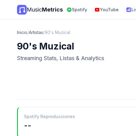
Music
Metrics
Spotify
YouTube
Li
Inicio
/
Artistas
/
90's Muzical
90's Muzical
Streaming Stats, Listas & Analytics
Spotify Reproducciones
--