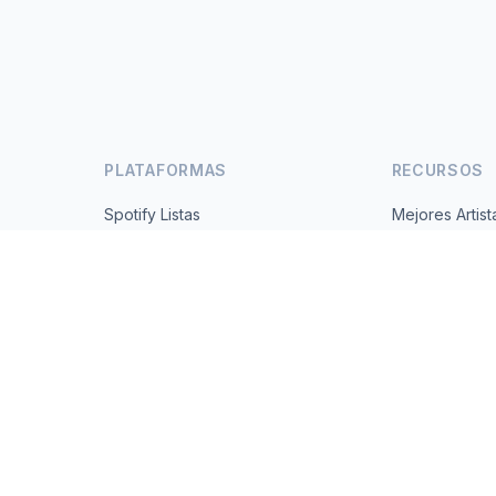
PLATAFORMAS
RECURSOS
Spotify Listas
Mejores Artist
s
YouTube Listas
Todos los Paí
Tendencias
Acerca de
Contacto
 2026 MusicMetrics. All data sourced from publicly available platform