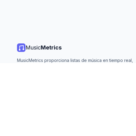
Music
Metrics
MusicMetrics proporciona listas de música en tiempo real,
estadísticas de streaming y análisis de todas las plataforma
principales. Gratis, abierto y actualizado diariamente.
©