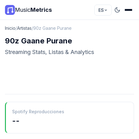
Music
Metrics
ES
Inicio
/
Artistas
/
90z Gaane Purane
90z Gaane Purane
Streaming Stats, Listas & Analytics
Spotify Reproducciones
--