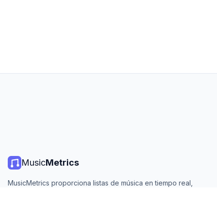
Music
Metrics
MusicMetrics proporciona listas de música en tiempo real,
estadísticas de streaming y análisis de todas las plataformas
principales. Gratis, abierto y actualizado diariamente.