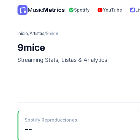
Music
Metrics
Spotify
YouTube
Li
Inicio
/
Artistas
/
9mice
9mice
Streaming Stats, Listas & Analytics
Spotify Reproducciones
--