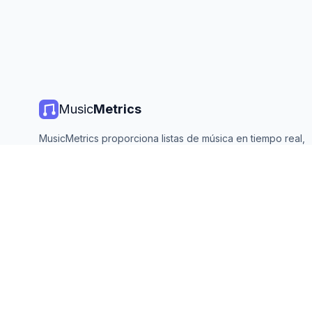
Music
Metrics
MusicMetrics proporciona listas de música en tiempo real,
estadísticas de streaming y análisis de todas las plataforma
principales. Gratis, abierto y actualizado diariamente.
©