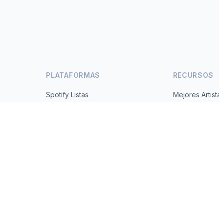
PLATAFORMAS
RECURSOS
Spotify Listas
Mejores Artist
s
YouTube Listas
Todos los Paí
Tendencias
Acerca de
Contacto
 2026 MusicMetrics. All data sourced from publicly available platform