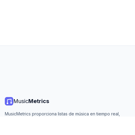
Music
Metrics
MusicMetrics proporciona listas de música en tiempo real,
estadísticas de streaming y análisis de todas las plataformas
principales. Gratis, abierto y actualizado diariamente.