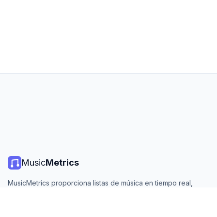
Music
Metrics
MusicMetrics proporciona listas de música en tiempo real,
estadísticas de streaming y análisis de todas las plataformas
principales. Gratis, abierto y actualizado diariamente.