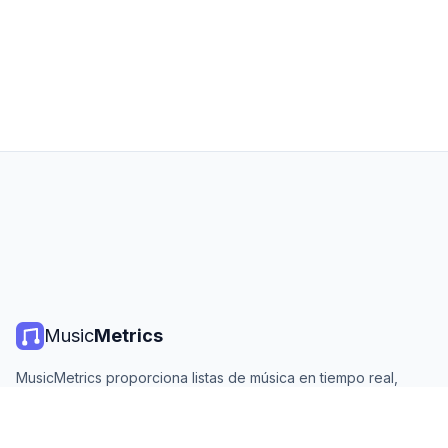
Music
Metrics
MusicMetrics proporciona listas de música en tiempo real,
estadísticas de streaming y análisis de todas las plataformas
principales. Gratis, abierto y actualizado diariamente.