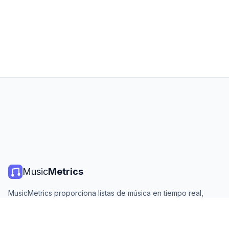
Music
Metrics
MusicMetrics proporciona listas de música en tiempo real,
estadísticas de streaming y análisis de todas las plataformas
principales. Gratis, abierto y actualizado diariamente.