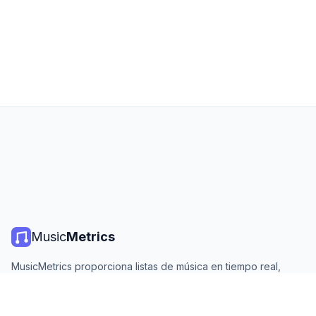
Music
Metrics
MusicMetrics proporciona listas de música en tiempo real,
estadísticas de streaming y análisis de todas las plataformas
principales. Gratis, abierto y actualizado diariamente.