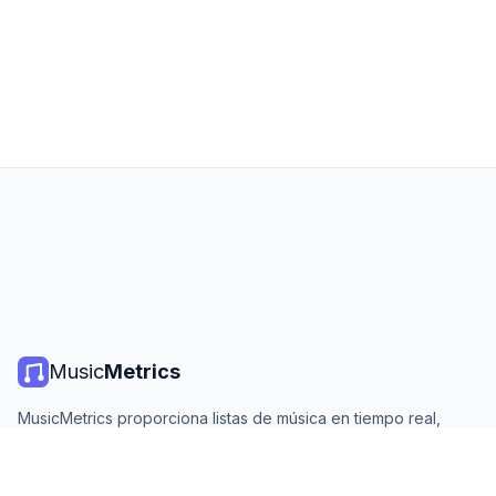
Music
Metrics
MusicMetrics proporciona listas de música en tiempo real,
estadísticas de streaming y análisis de todas las plataformas
principales. Gratis, abierto y actualizado diariamente.