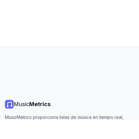
Music
Metrics
MusicMetrics proporciona listas de música en tiempo real,
estadísticas de streaming y análisis de todas las plataformas
principales. Gratis, abierto y actualizado diariamente.