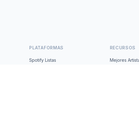
PLATAFORMAS
RECURSOS
Spotify Listas
Mejores Artist
s
YouTube Listas
Todos los Paí
Tendencias
Acerca de
Contacto
 2026 MusicMetrics. All data sourced from publicly available platform