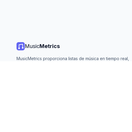
Music
Metrics
MusicMetrics proporciona listas de música en tiempo real,
estadísticas de streaming y análisis de todas las plataforma
principales. Gratis, abierto y actualizado diariamente.
©